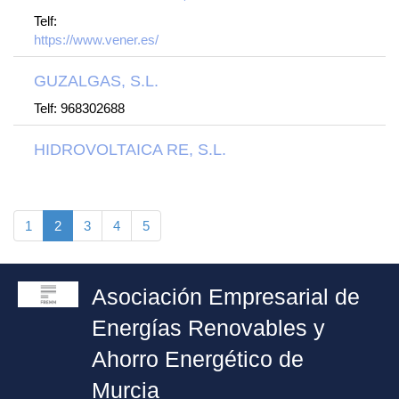
Telf:
https://www.vener.es/
GUZALGAS, S.L.
Telf: 968302688
HIDROVOLTAICA RE, S.L.
1
2
3
4
5
Asociación Empresarial de
Energías Renovables y
Ahorro Energético de
Murcia