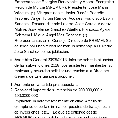
Empresarial de Energías Renovables y Ahorro Energético
Región de Murcia (AREMUR): Presidente: Jose Marín
Vázquez (*). Vicepresidente: Javier Rincón Pedreño.
Tesorero: Angel Turpín Ramos. Vocales: Francisco Espín
Sanchez. Rosana Hurtado Latorre. Jose Garcia-Alcaraz
Molina. José Manuel Sanchez Abellán. Francisco Ayala
Schraemli. Miguel Angel Mas Sanchez. (*)
Representantes en el Consejo Directivo de FREMM. Se
acuerda por unanimidad realizar un homenaje a D. Pedro
Jose Sanchez por su jubilación.
Asamblea General 20/09/2018: Informe sobre la situación
de las subvenciones 2018. Los asistentes manifiestan su
malestar y acuerdan solicitar una reunión a la Directora
General de Energía para proponer:
Aumento de la partida presupuestaria.
Rebajar el importe de subvención de 200.000,00€ a
100.0000,00€.
Implantar un baremo totalmente objetivo. A título de
ejemplo se debería eliminar los puestos de trabajo, plan
de inversiones, etc.… Lo que se entiende desde
AREMUR es que se deben dar muchas subvenciones